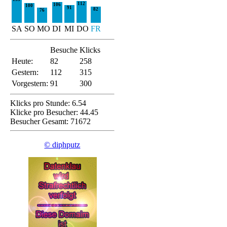
112
106
100
91
82
76
SA
SO
MO
DI
MI
DO
FR
Besuche
Klicks
Heute:
82
258
Gestern:
112
315
Vorgestern:
91
300
Klicks pro Stunde: 6.54
Klicke pro Besucher: 44.45
Besucher Gesamt: 71672
© diphputz