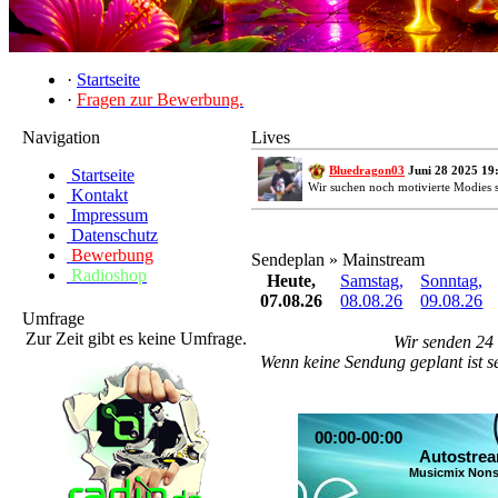
·
Startseite
·
Fragen zur Bewerbung.
Navigation
Lives
Bluedragon03
Juni 28 2025 19
Startseite
Wir suchen noch motivierte Modies 
Kontakt
Impressum
Datenschutz
Bewerbung
Sendeplan » Mainstream
Radioshop
Heute,
Samstag,
Sonntag,
07.08.26
08.08.26
09.08.26
Umfrage
Zur Zeit gibt es keine Umfrage.
Wir senden 24
Wenn keine Sendung geplant ist s
00:00-00:00
Autostre
Musicmix Non