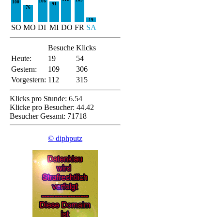
106
100
91
76
19
SO
MO
DI
MI
DO
FR
SA
Besuche
Klicks
Heute:
19
54
Gestern:
109
306
Vorgestern:
112
315
Klicks pro Stunde: 6.54
Klicke pro Besucher: 44.42
Besucher Gesamt: 71718
© diphputz